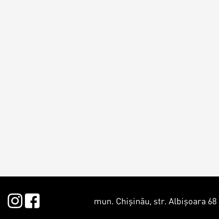
Croissants &
muffins
Cookies
Placinta
mun. Chișinău, str. Albișoara 68