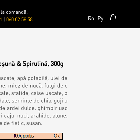
 la comandă:
Ro
Ру
1
|
060 02 58 58
Surprises
Topper
pșună & Spirulină, 300g
scate, apă potabilă, ulei de
ne, miez de nucă, fulgi de c
Candles
te, stafide, caise uscate, p
ale, semințe de chia, goji u
a de ardei dulce, ghimbir usc
i caju, nuci, arahide, alune,
de fistic, susan.