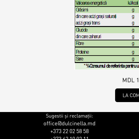
MDL 1
LA CO
Sugestii și reclamații:
office@dulcinella.md
+373 22 02 58 58
+373 62 10 02 11