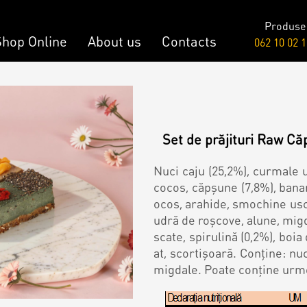
Produse
Shop Online
About us
Contacts
062 10 02 1
Raw & Vegan
onalized Cake
Cakes
Set de prăjituri Raw Că
y Bar
Nuci caju (25,2%), curmale u
cocos, căpșune (7,8%), bana
ocos, arahide, smochine usca
onalized Desserts
udră de roşcove, alune, migd
scate, spirulină (0,2%), boi
at, scortișoară. Conține: nuc
ch
migdale. Poate conține urme 