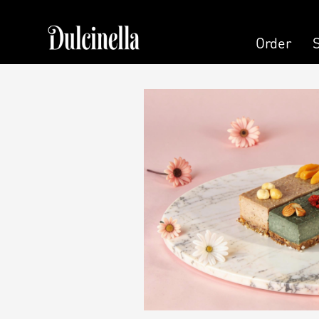
Order
Order
Pastry
Pers
Cake
Cand
Cake (Slice)
Pers
Dessert
Kala
Macaron