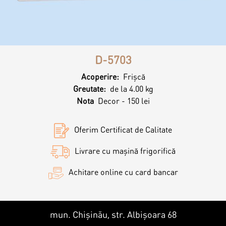
Contacts
Personalized Desserts
Cake (Slice)
Kalach
D-5703
Dessert
Acoperire:
Frişcă
Greutate:
de la 4.00 kg
Nota
Decor - 150 lei
Macaron
Oferim Certificat de Calitate
Croissants & muffins
Livrare cu mașină frigorifică
Achitare online cu card bancar
Cookies
Placinta
mun. Chișinău, str. Albișoara 68