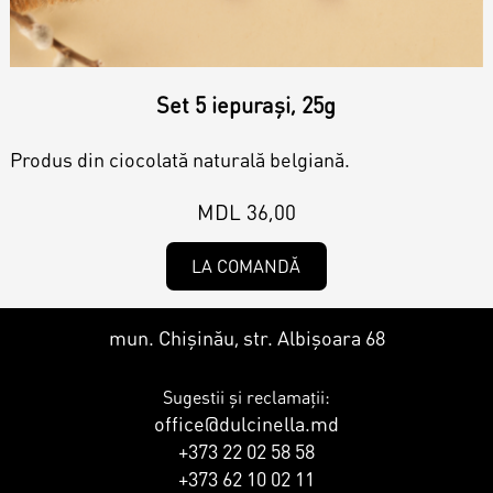
Contacts
Personalized Desserts
Cake (Slice)
Kalach
Set 5 iepurași, 25g
Dessert
Produs din ciocolată naturală belgiană.
MDL 36,00
Macaron
LA COMANDĂ
Croissants & muffins
mun. Chișinău, str. Albișoara 68
Cookies
Sugestii și reclamații:
office@dulcinella.md
+373 22 02 58 58
Placinta
+373 62 10 02 11