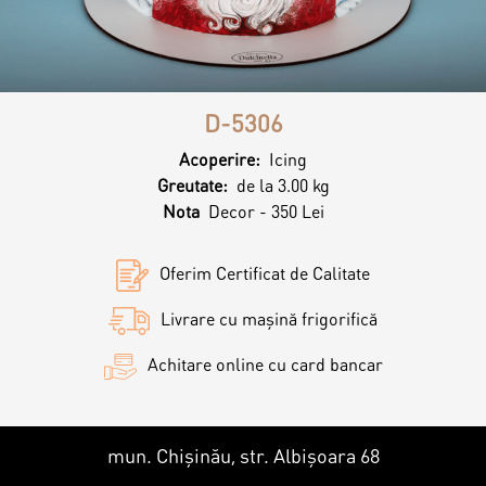
Contacts
Personalized Desserts
Cake (Slice)
Kalach
D-5306
Dessert
Acoperire:
Icing
Greutate:
de la 3.00 kg
Nota
Decor - 350 Lei
Macaron
Oferim Certificat de Calitate
Croissants & muffins
Livrare cu mașină frigorifică
Achitare online cu card bancar
Cookies
Placinta
mun. Chișinău, str. Albișoara 68