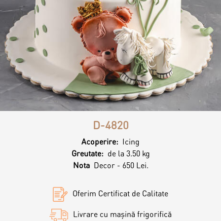
Contacts
Personalized Desserts
Cake (Slice)
Kalach
Dessert
Macaron
D-4820
Croissants & muffins
Acoperire:
Icing
Greutate:
de la 3.50 kg
Nota
Decor - 650 Lei.
Cookies
Oferim Certificat de Calitate
Placinta
Livrare cu mașină frigorifică