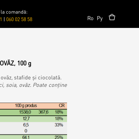
 la comandă:
Ro
Ру
1
|
060 02 58 58
Surprises
Topper
OVĂZ, 100 g
ovăz, stafide și ciocolată.
ci, soia, ovăz. Poate conține
Candles