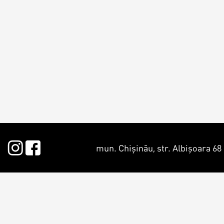
Croissants &
muffins
Cookies
Placinta
mun. Chișinău, str. Albișoara 68