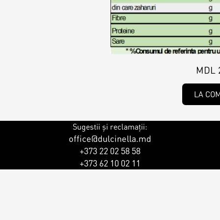
MDL 
LA CO
Sugestii și reclamații:
office@dulcinella.md
+373 22 02 58 58
+373 62 10 02 11