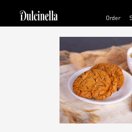
Order
Order
Pastry
Pers
Cake
Cand
Cake (Slice)
Pers
Dessert
Kala
Macaron