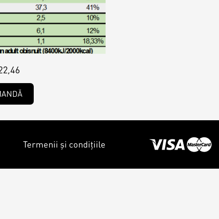
22,46
MANDĂ
Termenii și condițiile