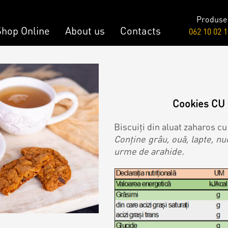
Produse
Shop Online
About us
Contacts
062 10 02 1
Raw & Vegan
onalized Cake
Cakes
Cookies CU 
y Bar
Biscuiți din aluat zaharos cu 
Conține grâu, ouă, lapte, nu
urme de arahide.
onalized Desserts
ch