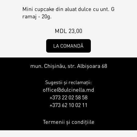
Contacts
Personalized Desserts
Mini cupcake din aluat dulce cu unt. G
ramaj - 20g.
Cake (Slice)
Kalach
MDL 23,00
Dessert
LA COMANDĂ
Macaron
mun. Chișinău, str. Albișoara 68
Sugestii și reclamații:
Croissants & muffins
office@dulcinella.md
+373 22 02 58 58
+373 62 10 02 11
Cookies
Termenii și condițiile
Placinta