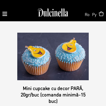
Ro
Ру
Produse la comandă:
062 10 02 11
|
060 02 58 58
Order
Order
Shop Online
Personalized Cake
Pastry
About us
Mini cupcake cu decor PARĂ,
Candy Bar
20gr/buc (comanda minimă-15
buc)
Cake