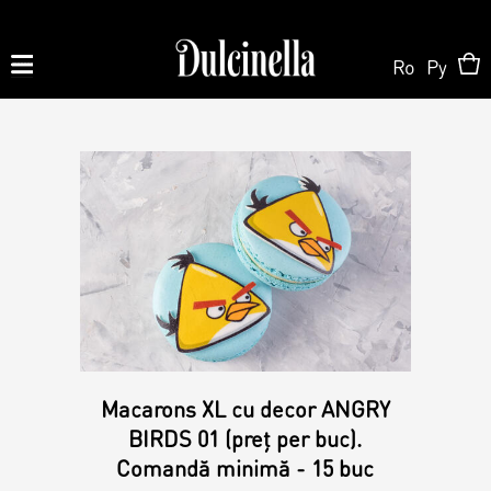
Ro
Ру
Produse la comandă:
062 10 02 11
|
060 02 58 58
Order
Order
Shop Online
Personalized Cake
Pastry
About us
Macarons XL cu decor ANGRY
Candy Bar
BIRDS 01 (preț per buc).
Comandă minimă - 15 buc
Cake