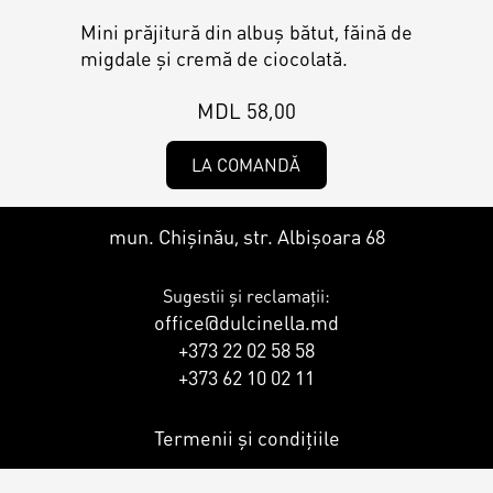
Contacts
Personalized Desserts
Mini prăjitură din albuș bătut, făină de
migdale și cremă de ciocolată.
Cake (Slice)
Kalach
MDL 58,00
Dessert
LA COMANDĂ
Macaron
mun. Chișinău, str. Albișoara 68
Sugestii și reclamații:
Croissants & muffins
office@dulcinella.md
+373 22 02 58 58
+373 62 10 02 11
Cookies
Termenii și condițiile
Placinta