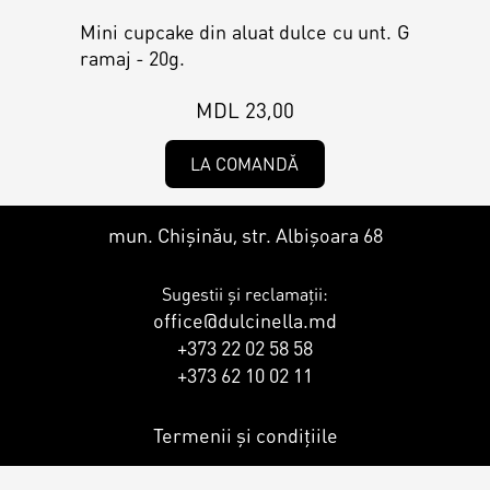
Contacts
Personalized Desserts
Mini cupcake din aluat dulce cu unt. G
ramaj - 20g.
Cake (Slice)
Kalach
MDL 23,00
Dessert
LA COMANDĂ
Macaron
mun. Chișinău, str. Albișoara 68
Sugestii și reclamații:
Croissants & muffins
office@dulcinella.md
+373 22 02 58 58
+373 62 10 02 11
Cookies
Termenii și condițiile
Placinta