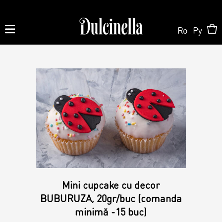
Ro
Ру
Produse la comandă:
062 10 02 11
|
060 02 58 58
Order
Order
Shop Online
Personalized Cake
Pastry
About us
Mini cupcake cu decor
Candy Bar
BUBURUZA, 20gr/buc (comanda
minimă -15 buc)
Cake