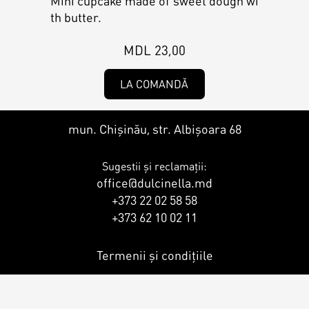
Mini cupcake made of sweet dough wi
Contacts
Personalized Desserts
th butter.
Cake (Slice)
MDL 23,00
Kalach
LA COMANDĂ
Dessert
mun. Chișinău, str. Albișoara 68
Macaron
Sugestii și reclamații:
office@dulcinella.md
Croissants & muffins
+373 22 02 58 58
+373 62 10 02 11
Cookies
Termenii și condițiile
Placinta