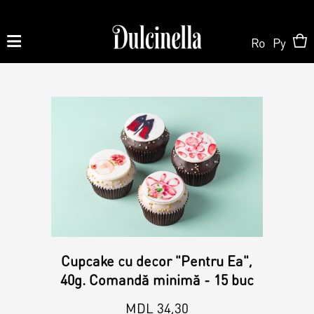
Ro
Ру
Produse la comandă:
062 10 02 11
|
060 02 58 58
Order
Order
Shop Online
Personalized Cake
Pastry
About us
Cupcake cu decor "Pentru Ea",
Candy Bar
40g. Comandă minimă - 15 buc
Cake
MDL 34,30