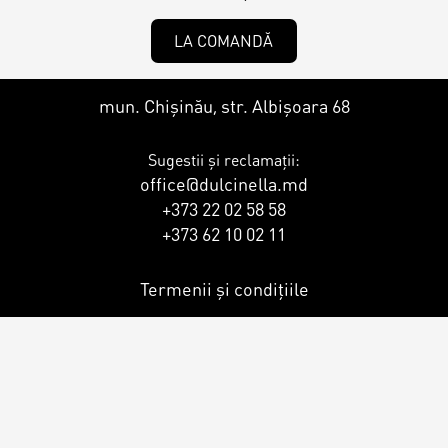
Contacts
Personalized Desserts
LA COMANDĂ
Cake (Slice)
Kalach
mun. Chișinău, str. Albișoara 68
Dessert
Sugestii și reclamații:
office@dulcinella.md
Macaron
+373 22 02 58 58
+373 62 10 02 11
Croissants & muffins
Termenii și condițiile
Cookies
Placinta