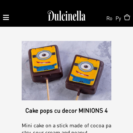
Ro
Ру
Produse la comandă:
062 10 02 11
|
060 02 58 58
Order
Order
Shop Online
Personalized Cake
Pastry
About us
Cake pops cu decor MINIONS 4
Candy Bar
Mini cake on a stick made of cocoa pa
Cake
stry, sour cream and peanut.