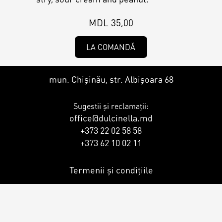
Contacts
Personalized Desserts
MDL 35,00
Cake (Slice)
Kalach
LA COMANDĂ
Dessert
mun. Chișinău, str. Albișoara 68
Macaron
Sugestii și reclamații:
office@dulcinella.md
+373 22 02 58 58
Croissants & muffins
+373 62 10 02 11
Termenii și condițiile
Cookies
Placinta