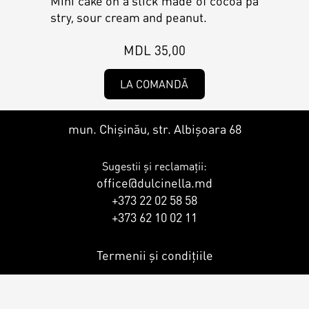
Mini cake on a stick made of cocoa pa
Contacts
Personalized Desserts
stry, sour cream and peanut.
Cake (Slice)
MDL 35,00
Kalach
LA COMANDĂ
Dessert
mun. Chișinău, str. Albișoara 68
Macaron
Sugestii și reclamații:
office@dulcinella.md
Croissants & muffins
+373 22 02 58 58
+373 62 10 02 11
Cookies
Termenii și condițiile
Placinta