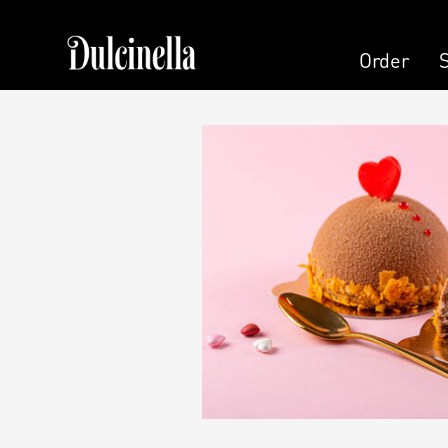
Order
Order
Pastry
Pers
Cake
Cand
Cake (Slice)
Pers
Dessert
Kala
Macaron