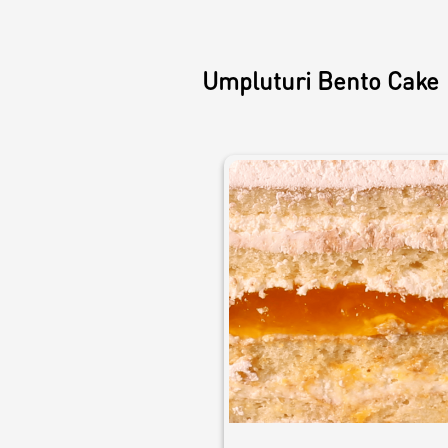
Croissants &
muffins
Umpluturi Bento Cake
Cookies
Placinta