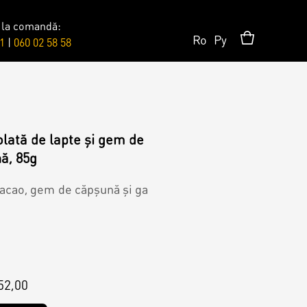
 la comandă:
Ro
Ру
1
|
060 02 58 58
Surprises
Topper
olată de lapte și gem de
ă, 85g
Candles
cacao, gem de căpșună și ga
52,00