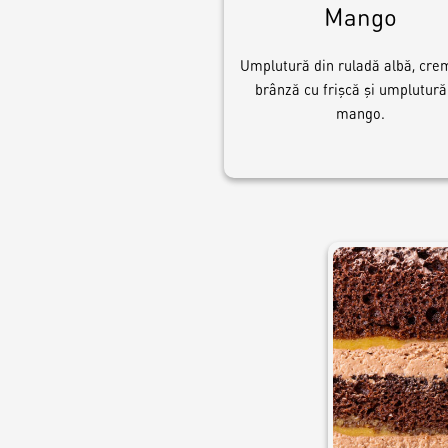
Mango
Umplutură din ruladă albă, cre
brânză cu frişcă şi umplutură
mango.