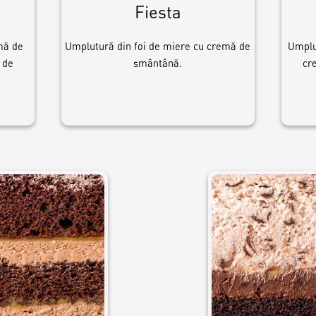
Fiesta
mă de
Umplutură din foi de miere cu cremă de
Umplu
 de
smântână.
cr