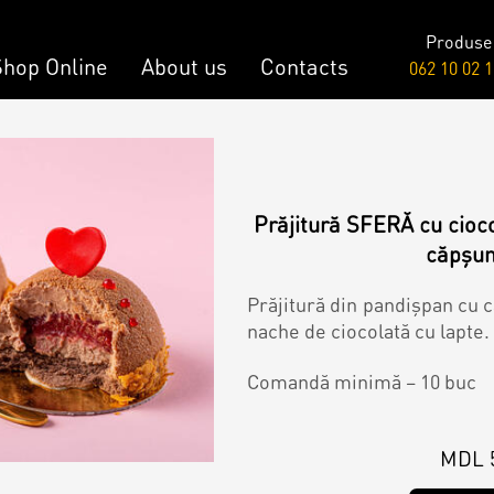
Produse
Shop Online
About us
Contacts
062 10 02 1
Raw & Vegan
onalized Cake
Cakes
Prăjitură SFERĂ cu cioc
căpșun
y Bar
Prăjitură din pandișpan cu 
nache de ciocolată cu lapte.
onalized Desserts
Comandă minimă – 10 buc
ch
MDL 