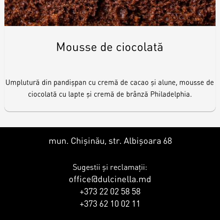
Mousse de ciocolată
Umplutură din pandișpan cu cremă de cacao și alune, mousse de
ciocolată cu lapte și cremă de brânză Philadelphia.
mun. Chișinău, str. Albișoara 68
Sugestii și reclamații:
office@dulcinella.md
+373 22 02 58 58
+373 62 10 02 11