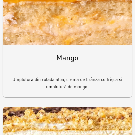
Raw & Vegan
Cakes
Surprises
Mango
Topper
Umplutură din ruladă albă, cremă de brânză cu frişcă şi
umplutură de mango.
Candles