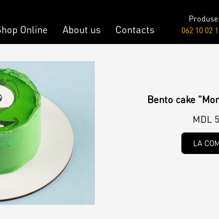
Produse
Shop Online
About us
Contacts
062 10 02 1
Raw & Vegan
onalized Cake
Cakes
Bento cake "Mon
y Bar
MDL 5
LA CO
onalized Desserts
ch