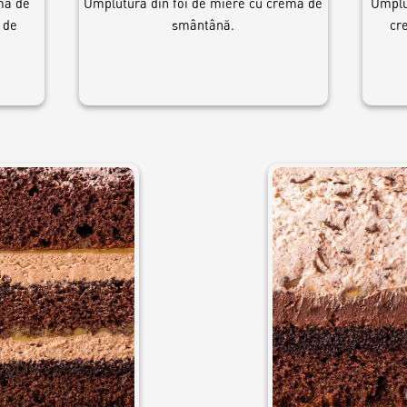
mă de
Umplutură din foi de miere cu cremă de
Umplu
 de
smântână.
cr