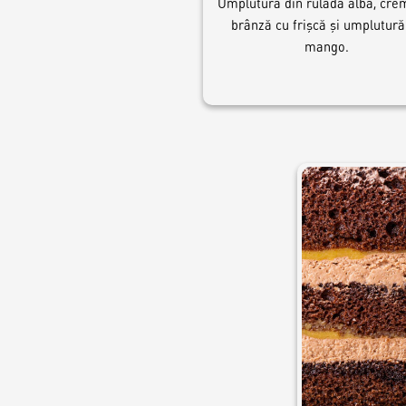
Umplutură din ruladă albă, cre
brânză cu frişcă şi umplutură
mango.