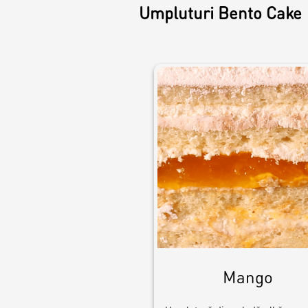
Umpluturi Bento Cake
Croissants &
muffins
Cookies
Placinta
Mango