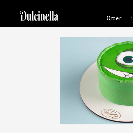
Order
Order
Pastry
Pers
Cake
Cand
Cake (Slice)
Pers
Dessert
Kala
Macaron