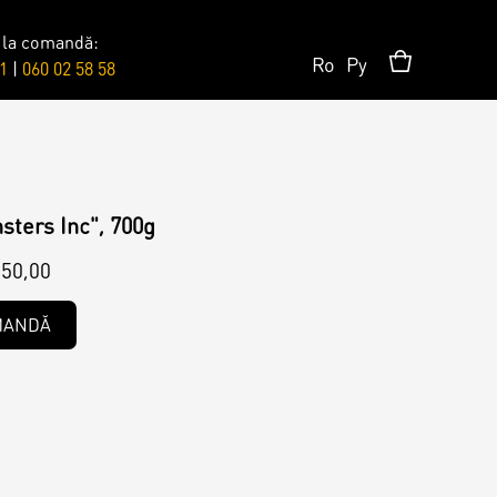
 la comandă:
Ro
Ру
1
|
060 02 58 58
Surprises
Topper
sters Inc", 700g
50,00
Candles
MANDĂ