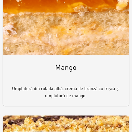
Raw & Vegan
Cakes
Surprises
Mango
Topper
Umplutură din ruladă albă, cremă de brânză cu frişcă şi
Candles
umplutură de mango.