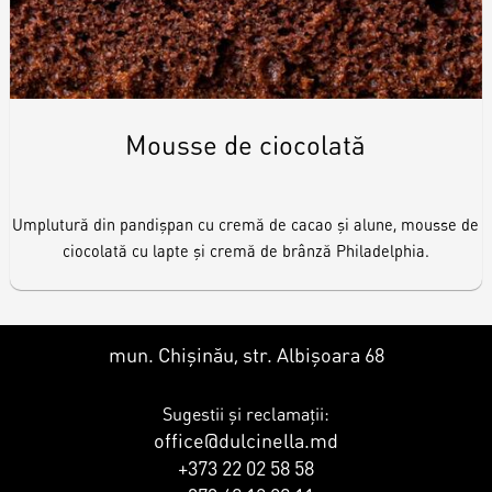
Mousse de ciocolată
Umplutură din pandișpan cu cremă de cacao și alune, mousse de
ciocolată cu lapte și cremă de brânză Philadelphia.
mun. Chișinău, str. Albișoara 68
Sugestii și reclamații:
office@dulcinella.md
+373 22 02 58 58