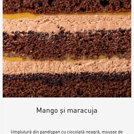
Mango și maracuja
Umplutură din pandișpan cu ciocolată neagră, mousse de