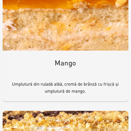
Raw & Vegan
Cakes
Surprises
Mango
Topper
Umplutură din ruladă albă, cremă de brânză cu frişcă şi
umplutură de mango.
Candles