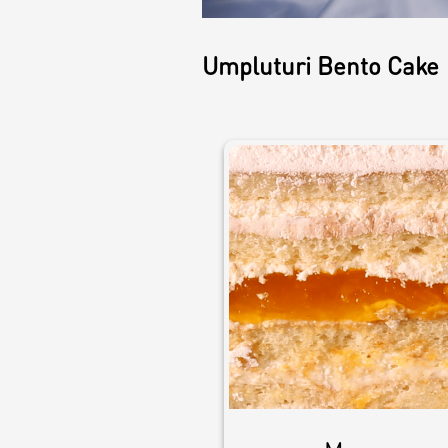
Croissants &
muffins
Umpluturi Bento Cake
Cookies
Placinta