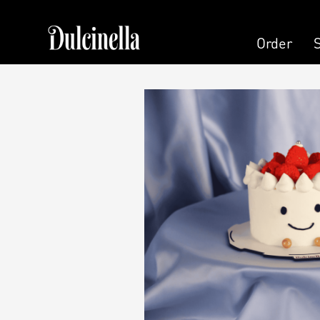
Order
Order
Pastry
Pers
Cake
Cand
Cake (Slice)
Pers
Dessert
Kala
Macaron