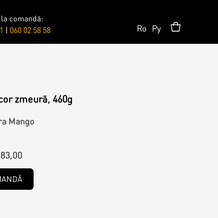
 la comandă:
Ro
Ру
1
|
060 02 58 58
Surprises
Topper
cor zmeură, 460g
ra Mango
Candles
83,00
MANDĂ