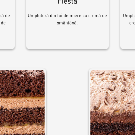
Fiesta
mă de
Umplutură din foi de miere cu cremă de
Umplu
 de
smântână.
cr