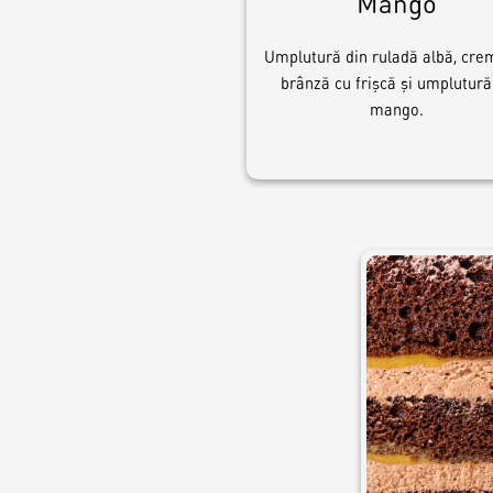
Mango
Umplutură din ruladă albă, cre
brânză cu frişcă şi umplutură
mango.