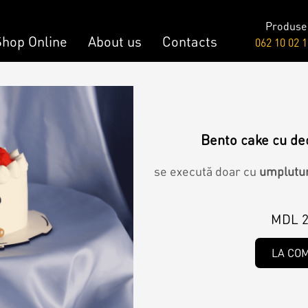
Produse
Shop Online
About us
Contacts
062 10 02 1
Raw & Vegan
onalized Cake
Cakes
Bento cake cu de
y Bar
se execută doar cu
umplutu
onalized Desserts
MDL 2
LA CO
ch