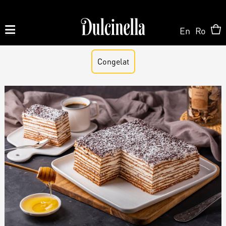
En
Ro
Produse la comandă:
Congelat
062 10 02 11
|
060 02 58 58
На Заказ
На Заказ
Магазин ONLINE
Торт на заказ
Кондитерская
О нас
Персонализированный Десерт
Торты