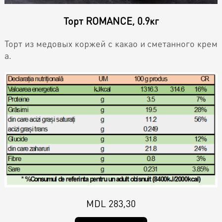
Контакты
Кэнди Бар
Торт ROMANCE, 0.9кг
Пирожные
Калачи
Торт из медовых коржей с какао и сметанного крем
а.
Десерт
Макарон
Круассаны и маффины
Печенье
MDL 283,30
Плацинда