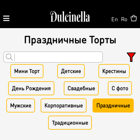
En
Ro
Праздничные Торты
Produse la comandă:
062 10 02 11
|
060 02 58 58
На Заказ
Мини Торт
Детские
Крестины
На Заказ
День Рождения
Свадебные
С фото
Магазин ONLINE
Торт на заказ
Мужские
Корпоративные
Праздничные
Кондитерская
О нас
Персонализированный Десерт
Традиционные
Торты