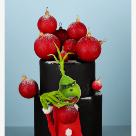
Контакты
Кэнди Бар
Пирожные
Калачи
Десерт
Макарон
Круассаны и маффины
Печенье
Плацинда