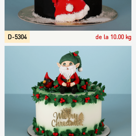
Raw & Vegan
Торты / Пирожные
D-5304
de la 10.00 kg
Сюрпризы
Топпер
Свечи
Пати