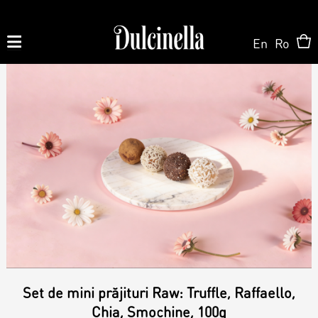
En
Ro
Produse la comandă:
062 10 02 11
|
060 02 58 58
На Заказ
На Заказ
Магазин ONLINE
Торт на заказ
Кондитерская
О нас
Персонализированный Десерт
Set de mini prăjituri Raw: Truffle, Raffaello,
Торты
Chia, Smochine, 100g