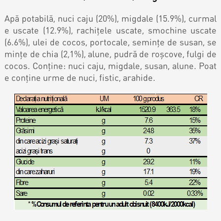
Контакты
Кэнди Бар
Apă potabilă, nuci caju (20%), migdale (15.9%), curmal
e uscate (12.9%), rachițele uscate, smochine uscate
Пирожные
Калачи
(6.6%), ulei de cocos, portocale, semințe de susan, se
mințe de chia (2,1%), alune, pudră de roșcove, fulgi de
Десерт
cocos. Conține: nuci caju, migdale, susan, alune. Poat
e conține urme de nuci, fistic, arahide.
Макарон
Круассаны и маффины
Печенье
Плацинда