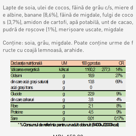
Контакты
Кэнди Бар
Lapte de soia, ulei de cocos, făină de grâu c/s, miere d
e albine, banane (8,6%), făină de migdale, fulgi de coco
Пирожные
s (3,7%), amidon de cartofi, apă potabilă, unt de cacao,
Калачи
pudră de roşcove (1%), merișoare uscate, migdale
Десерт
Conține: soia, grâu, migdale. Poate conține urme de f
ructe cu coajă lemnoasă, arahide.
Макарон
Круассаны и маффины
Печенье
Плацинда