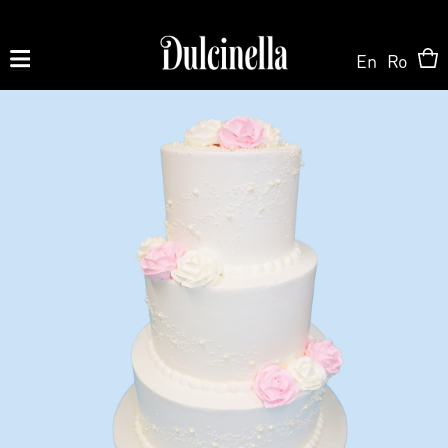
En
Ro
Produse la comandă:
062 10 02 11
|
060 02 58 58
На Заказ
На Заказ
Магазин ONLINE
Торт на заказ
Кондитерская
О нас
Персонализированный Десерт
Торты