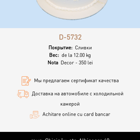
Контакты
Кэнди Бар
Пирожные
Калачи
D-5732
Десерт
Покрытие:
Сливки
Вес:
de la 12.00 kg
Nota
Decor - 350 lei
Макарон
Мы предлагаем сертификат качества
Круассаны и маффины
Доставка на автомобиле с холодильной
камерой
Печенье
Achitare online cu card bancar
Плацинда