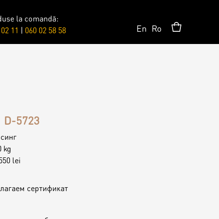
duse la comandă:
En
Ro
 02 11
|
060 02 58 58
Сюрпризы
Топпер
D-5723
Свечи
синг
0 kg
550 lei
Пати
лагаем сертификат
Шары