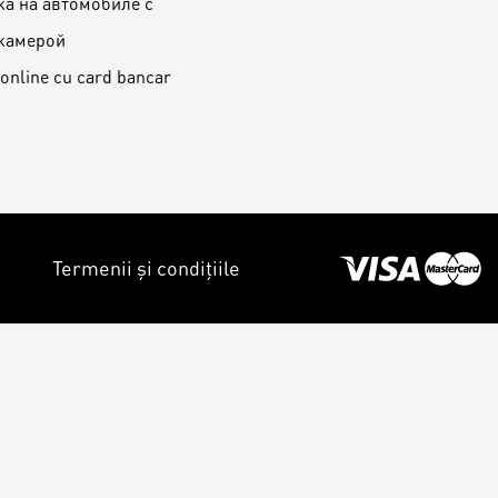
ка на автомобиле с
камерой
 online cu card bancar
Termenii și condițiile