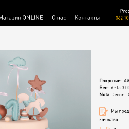
Pro
Магазин ONLINE
О нас
Контакты
062 10
Raw & Vegan
заказ
Торты /
Пирожные
лизированный Десерт
Покрытие:
Ай
ар
Вес:
de la 3.0
Nota
Decor - 
Мы пред
качества