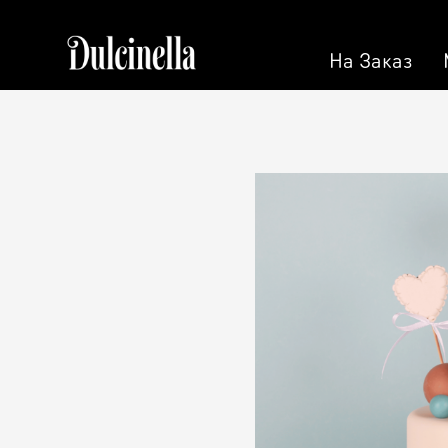
На Заказ
На Заказ
Кондитерская
Торт на 
Торты
Персона
Пирожные
Кэнди Б
Десерт
Калачи
Макарон