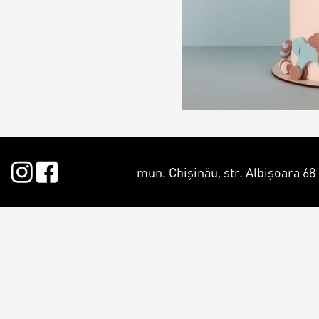
Круассаны и
маффины
Печенье
Плацинда
mun. Chișinău, str. Albișoara 68