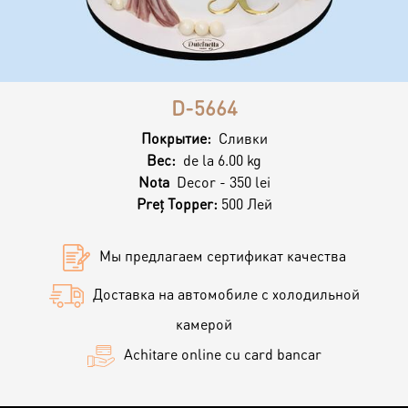
Контакты
Кэнди Бар
Пирожные
Калачи
D-5664
Десерт
Покрытие:
Сливки
Вес:
de la 6.00 kg
Nota
Decor - 350 lei
Макарон
Preț Topper:
500 Лей
Круассаны и маффины
Мы предлагаем сертификат качества
Доставка на автомобиле с холодильной
Печенье
камерой
Achitare online cu card bancar
Плацинда