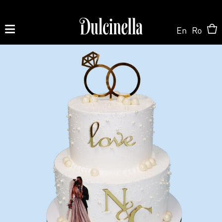
En
Ro
Produse la comandă:
062 10 02 11
|
060 02 58 58
На Заказ
На Заказ
Магазин ONLINE
Торт на заказ
Кондитерская
О нас
Персонализированный Десерт
Торты