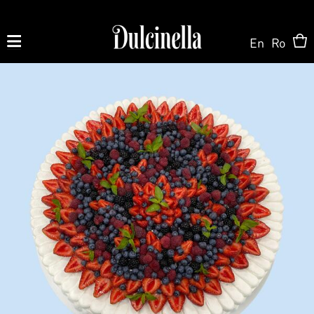
En
Ro
Produse la comandă:
062 10 02 11
|
060 02 58 58
На Заказ
На Заказ
Магазин ONLINE
Торт на заказ
Кондитерская
О нас
Персонализированный Десерт
Торты