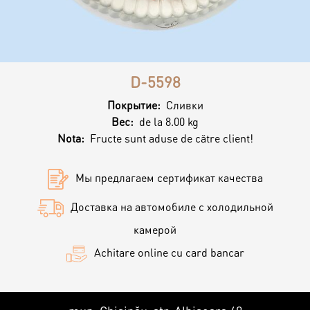
Контакты
Кэнди Бар
Пирожные
Калачи
D-5598
Десерт
Покрытие:
Сливки
Вес:
de la 8.00 kg
Nota:
Fructe sunt aduse de către client!
Макарон
Мы предлагаем сертификат качества
Круассаны и маффины
Доставка на автомобиле с холодильной
камерой
Печенье
Achitare online cu card bancar
Плацинда