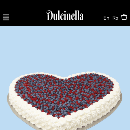
En
Ro
Produse la comandă:
062 10 02 11
|
060 02 58 58
На Заказ
На Заказ
Магазин ONLINE
Торт на заказ
Кондитерская
О нас
Персонализированный Десерт
Торты