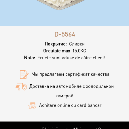
Контакты
Кэнди Бар
Пирожные
Калачи
D-5564
Десерт
Покрытие:
Сливки
Greutate max
15.0KG
Nota:
Fructe sunt aduse de către client!
Макарон
Мы предлагаем сертификат качества
Круассаны и маффины
Доставка на автомобиле с холодильной
камерой
Печенье
Achitare online cu card bancar
Плацинда