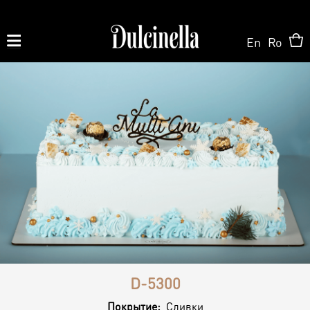
En
Ro
Produse la comandă:
062 10 02 11
|
060 02 58 58
На Заказ
На Заказ
Магазин ONLINE
Торт на заказ
Кондитерская
О нас
Персонализированный Десерт
D-5300
Торты
Покрытие:
Сливки