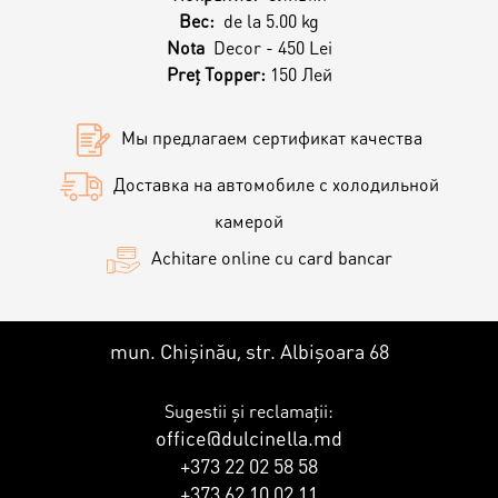
Контакты
Кэнди Бар
Вес:
de la 5.00 kg
Nota
Decor - 450 Lei
Пирожные
Preț Topper:
150 Лей
Калачи
Мы предлагаем сертификат качества
Десерт
Доставка на автомобиле с холодильной
камерой
Макарон
Achitare online cu card bancar
Круассаны и маффины
mun. Chișinău, str. Albișoara 68
Печенье
Sugestii și reclamații:
office@dulcinella.md
Плацинда
+373 22 02 58 58
+373 62 10 02 11