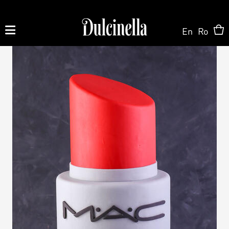
En
Ro
Produse la comandă:
062 10 02 11
|
060 02 58 58
На Заказ
На Заказ
Магазин ONLINE
Торт на заказ
Кондитерская
О нас
Персонализированный Десерт
Торты