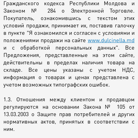
Гражданского кодекса Республики Молдова и
Raw & Vegan
Законом № 284 о Электронной Торговле.
Покупатель, ознакомившись с текстом этих
условий продажи, принимает их, поставив галочку
Торты / Пирожные
в пункте "Я ознакомился и согласен с условиями и
положениями продажи на сайте
www.dulcinella.md
и с обработкой персональных данных". Все
Сюрпризы
Предложения, представленные на этом сайте,
действительны в пределах наличия товара на
складе. Все цены указаны с учетом НДС,
Топпер
информация о товарах и ценах представлена с
учетом возможных типографских ошибок.
Свечи
1.3. Отношения между клиентом и продавцом
регулируются на основании Закона № 105 от
13.03.2003 о Защите прав потребителей и других
Пати
нормативных актов, принятых в соответствии с
ним.