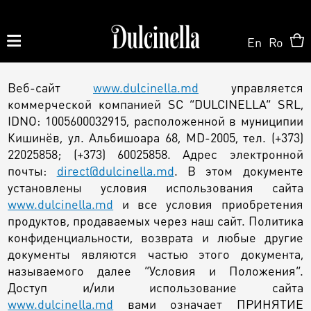
En
Ro
Produse la comandă:
Веб-сайт
www.dulcinella.md
управляется
062 10 02 11
|
060 02 58 58
коммерческой компанией SC “DULCINELLA” SRL,
IDNO: 1005600032915, расположенной в муниципии
Кишинёв, ул. Альбишоара 68, MD-2005, тел. (+373)
На Заказ
22025858; (+373) 60025858. Адрес электронной
почты:
direct@dulcinella.md
. В этом документе
На Заказ
установлены условия использования сайта
Магазин ONLINE
www.dulcinella.md
и все условия приобретения
Торт на заказ
продуктов, продаваемых через наш сайт. Политика
конфиденциальности, возврата и любые другие
Кондитерская
документы являются частью этого документа,
О нас
Персонализированный Десерт
называемого далее “Условия и Положения”.
Доступ и/или использование сайта
Торты
www.dulcinella.md
вами означает ПРИНЯТИЕ