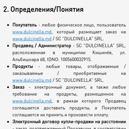
2. Определения/Понятия
Покупатель
- любое физическое лицо, пользователь
www.dulcinella.md
, который размещает заказ на
www.dulcinella.md
/ SC “DULCINELLA” SRL.
Продавец / Администратор
- SC “DULCINELLA” SRL,
расположенная в муниципии Кишинёв, ул.
Альбишоара 68, IDNO: 1005600032915.
Продукты
- любые товары, отображаемые /
заказываемые / приобретаемые на
www.dulcinella.md
/ SC “DULCINELLA” SRL.
Заказ
- электронный документ, а также любое
требование на продукты, размещенное на
www.dulcinella.md
, в рамках которого Продавец
соглашается доставить продукты, а Покупатель
соглашается их принять и произвести оплату.
Электронный договор купли-продажи на расстоянии
- заказ, подтвержденный Продавцом, в соответствии