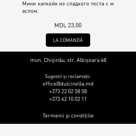
Контакты
Кэнди Бар
Мини капкейк из сладкого теста с м
аслом.
Пирожные
Калачи
MDL 23,00
LA COMANDĂ
Десерт
mun. Chișinău, str. Albișoara 68
Макарон
Sugestii și reclamații:
office@dulcinella.md
Круассаны и маффины
+373 22 02 58 58
+373 62 10 02 11
Печенье
Termenii și condițiile
Плацинда