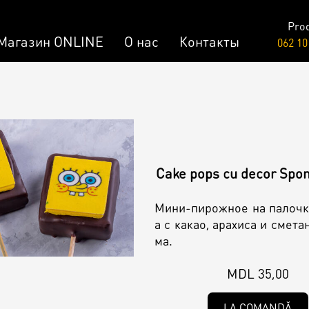
Pro
Магазин ONLINE
О нас
Контакты
062 10
Raw & Vegan
заказ
Торты /
Пирожные
лизированный Десерт
Cake pops cu decor Spo
Мини-пирожное на палочк
ар
а с какао, арахиса и смета
ма.
MDL 35,00
LA COMANDĂ