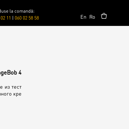
duse la comandă:
En
Ro
 02 11
|
060 02 58 58
Сюрпризы
Топпер
ngeBob 4
Свечи
е из тест
нного кре
Пати
Шары