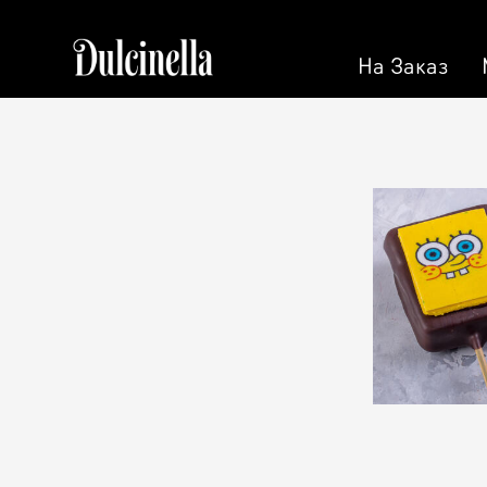
На Заказ
На Заказ
Кондитерская
Торт на 
Торты
Персона
Пирожные
Кэнди Б
Десерт
Калачи
Макарон