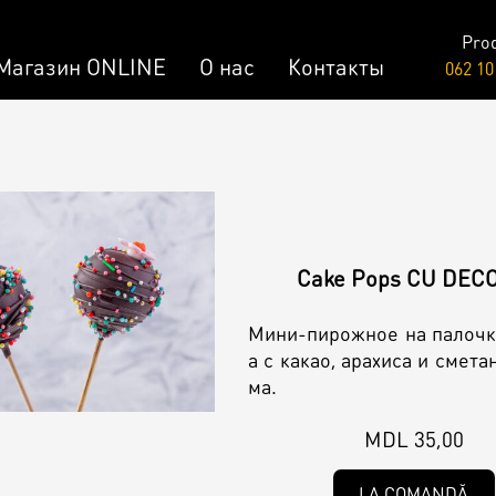
Pro
Магазин ONLINE
О нас
Контакты
062 10
Raw & Vegan
заказ
Торты /
Пирожные
лизированный Десерт
Cake Pops CU DECO
Мини-пирожное на палочк
ар
а с какао, арахиса и смета
ма.
MDL 35,00
LA COMANDĂ