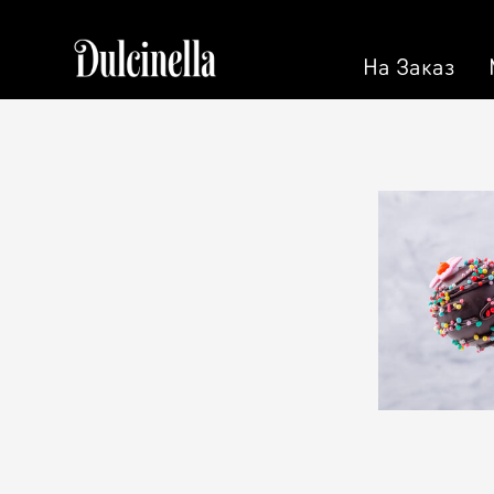
На Заказ
На Заказ
Кондитерская
Торт на 
Торты
Персона
Пирожные
Кэнди Б
Десерт
Калачи
Макарон