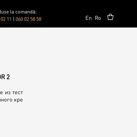
duse la comandă:
En
Ro
 02 11
|
060 02 58 58
Сюрпризы
Топпер
R 2
Свечи
е из тест
нного кре
Пати
Шары