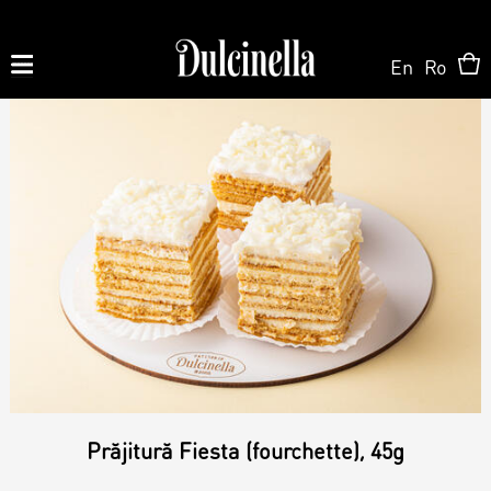
En
Ro
Produse la comandă:
062 10 02 11
|
060 02 58 58
На Заказ
На Заказ
Магазин ONLINE
Торт на заказ
Кондитерская
О нас
Персонализированный Десерт
Prăjitură Fiesta (fourchette), 45g
Торты