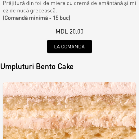
Контакты
Prăjitură din foi de miere cu cremă de smântână și mi
Кэнди Бар
ez de nucă grecească.
(Comandă minimă - 15 buc)
Пирожные
Калачи
MDL 20,00
Десерт
LA COMANDĂ
Макарон
Umpluturi Bento Cake
Круассаны и маффины
Печенье
Плацинда