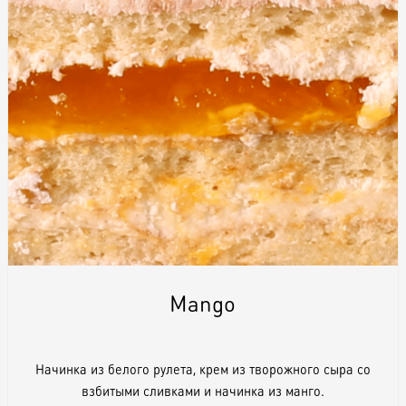
Raw & Vegan
Торты / Пирожные
Сюрпризы
Топпер
Свечи
Mango
Пати
Начинка из белого рулета, крем из творожного сыра со
взбитыми сливками и начинка из манго.