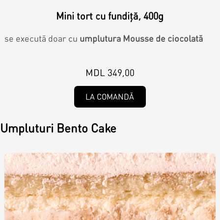
Контакты
Кэнди Бар
Mini tort cu fundiță, 400g
Пирожные
se execută doar cu
umplutura Mousse de ciocolată
Калачи
Десерт
MDL 349,00
LA COMANDĂ
Макарон
Umpluturi Bento Cake
Круассаны и маффины
Печенье
Плацинда