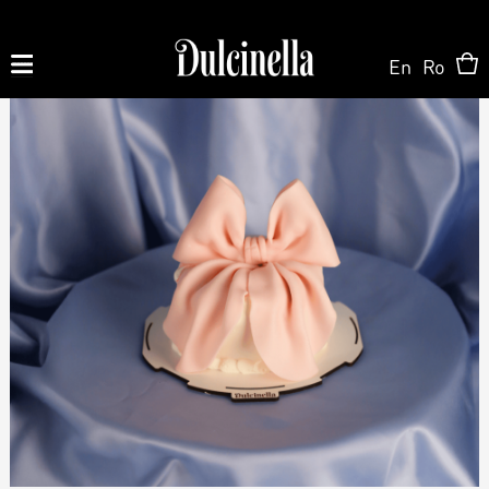
En
Ro
Produse la comandă:
062 10 02 11
|
060 02 58 58
На Заказ
На Заказ
Магазин ONLINE
Торт на заказ
Кондитерская
О нас
Персонализированный Десерт
Торты