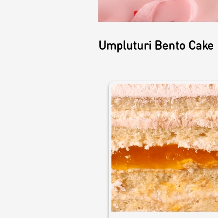
Круассаны и
маффины
Umpluturi Bento Cake
Печенье
Плацинда