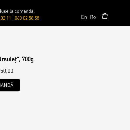
duse la comandă:
En
Ro
 02 11
|
060 02 58 58
Сюрпризы
Топпер
rsuleț”, 700g
50,00
Свечи
MANDĂ
Пати
Шары