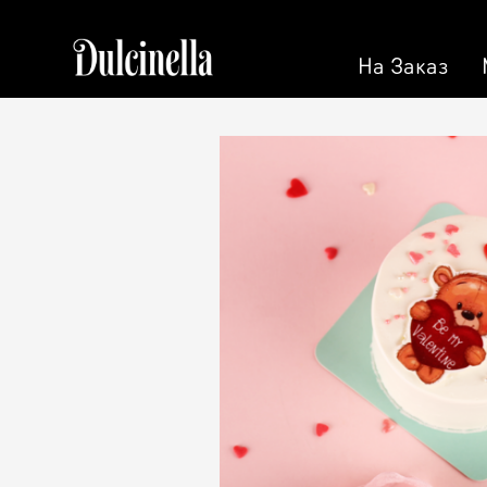
На Заказ
На Заказ
Кондитерская
Торт на 
Торты
Персона
Пирожные
Кэнди Б
Десерт
Калачи
Макарон