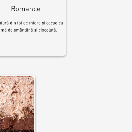
Romance
tură din foi de miere și cacao cu
emă de smântână și ciocolată.