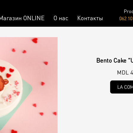
Pro
Магазин ONLINE
О нас
Контакты
062 10
Raw & Vegan
заказ
Торты /
Bento Cake ”U
Пирожные
лизированный Десерт
MDL 4
LA CO
ар