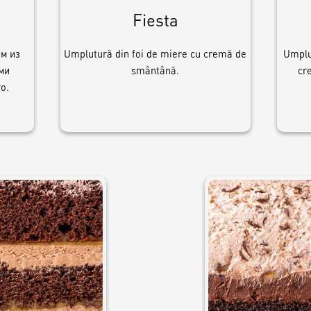
Fiesta
ем из
Umplutură din foi de miere cu cremă de
Umplu
ми
smântână.
cr
о.