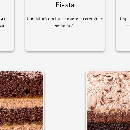
Fiesta
ем из
Umplutură din foi de miere cu cremă de
Umplu
ми
smântână.
cr
о.