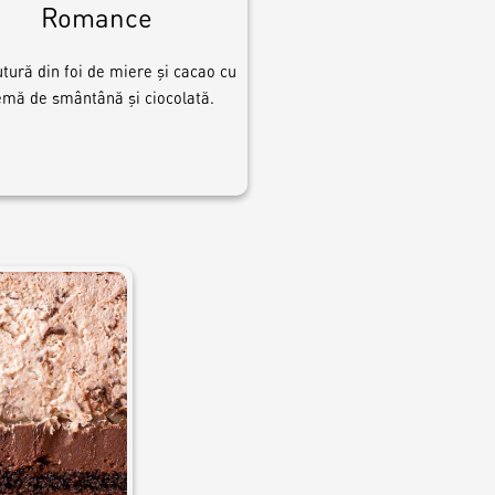
Romance
tură din foi de miere și cacao cu
emă de smântână și ciocolată.