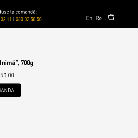
duse la comandă:
En
Ro
 02 11
|
060 02 58 58
Сюрпризы
Топпер
Inimă”, 700g
50,00
Свечи
MANDĂ
Пати
Шары