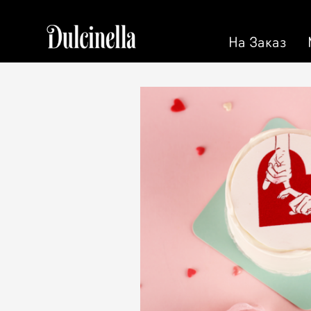
На Заказ
На Заказ
Кондитерская
Торт на 
Торты
Персона
Пирожные
Кэнди Б
Десерт
Калачи
Макарон