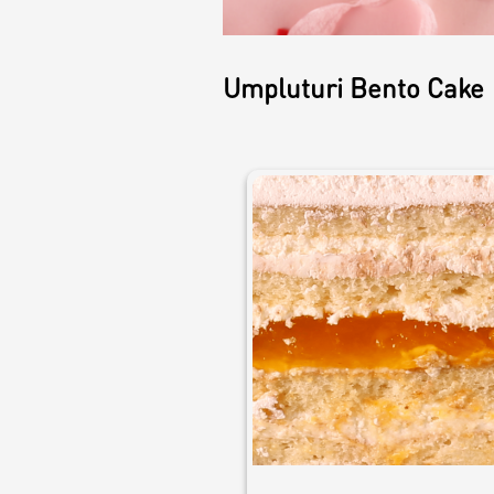
Круассаны и
маффины
Umpluturi Bento Cake
Печенье
Плацинда