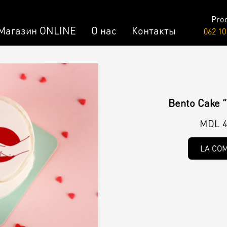
Pro
Магазин ONLINE
О нас
Контакты
062 10
Raw & Vegan
заказ
Торты /
Bento Cake ”
Пирожные
лизированный Десерт
MDL 4
LA CO
ар