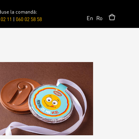
duse la comandă:
En
Ro
 02 11
|
060 02 58 58
Сюрпризы
Топпер
Свечи
Пати
Шары