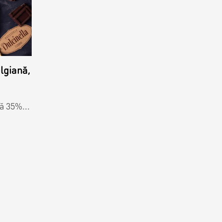
lgiană,
ă 35%...