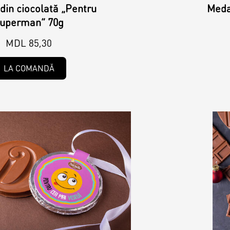
din ciocolată „Pentru
Meda
uperman” 70g
MDL 85,30
LA COMANDĂ