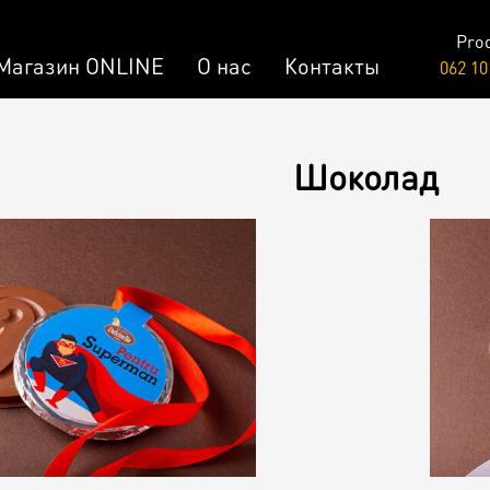
Pro
Магазин ONLINE
О нас
Контакты
062 10
Raw & Vegan
Шоколад
заказ
Торты /
Пирожные
лизированный Десерт
ар