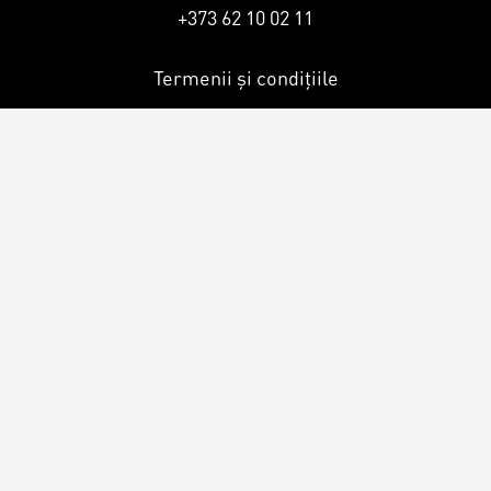
Contacts
Personalized Desserts
+373 62 10 02 11
Cake (Slice)
Termenii și condițiile
Kalach
Dessert
Macaron
Croissants & muffins
Cookies
Placinta