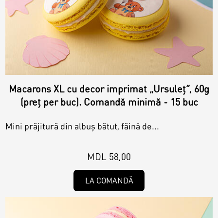
Macarons XL cu decor imprimat „Ursuleț”, 60g
(preț per buc). Comandă minimă - 15 buc
Mini prăjitură din albuș bătut, făină de...
MDL 58,00
LA COMANDĂ