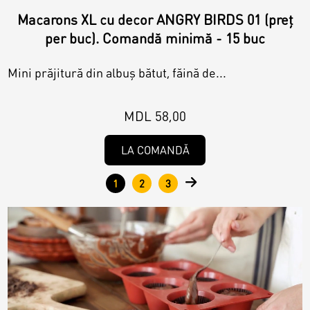
Macarons XL cu decor ANGRY BIRDS 01 (preț
per buc). Comandă minimă - 15 buc
Mini prăjitură din albuș bătut, făină de...
MDL 58,00
LA COMANDĂ
1
2
3
Pages