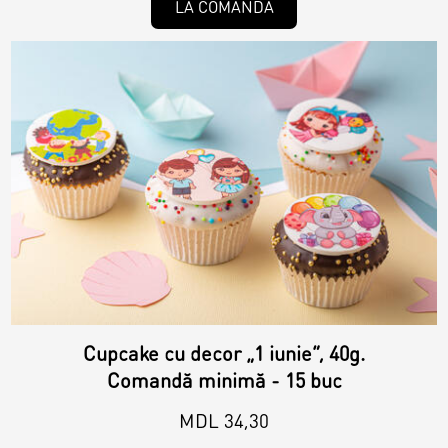
LA COMANDĂ
Raw & Vegan
Cakes
Surprises
Topper
Candles
Cupcake cu decor „1 iunie”, 40g.
Comandă minimă - 15 buc
MDL 34,30