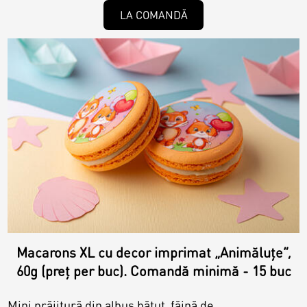
LA COMANDĂ
Macarons XL cu decor imprimat „Animăluțe”,
60g (preț per buc). Comandă minimă - 15 buc
Mini prăjitură din albuș bătut, făină de...