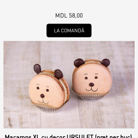
MDL 58,00
LA COMANDĂ
Macarons XL cu decor URSULEȚ (preț per buc).