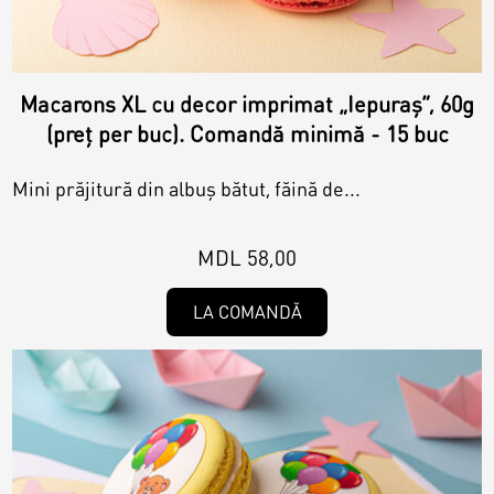
Macarons XL cu decor imprimat „Iepuraș”, 60g
(preț per buc). Comandă minimă - 15 buc
Mini prăjitură din albuș bătut, făină de...
MDL 58,00
LA COMANDĂ