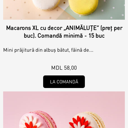
Macarons XL cu decor „ANIMĂLUȚE” (preț per
buc). Comandă minimă - 15 buc
Mini prăjitură din albuș bătut, făină de...
MDL 58,00
LA COMANDĂ