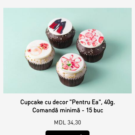
Contacts
Personalized Desserts
Cake (Slice)
Kalach
Dessert
Macaron
Croissants & muffins
Cupcake cu decor "Pentru Ea", 40g.
Cookies
Comandă minimă - 15 buc
MDL 34,30
Placinta